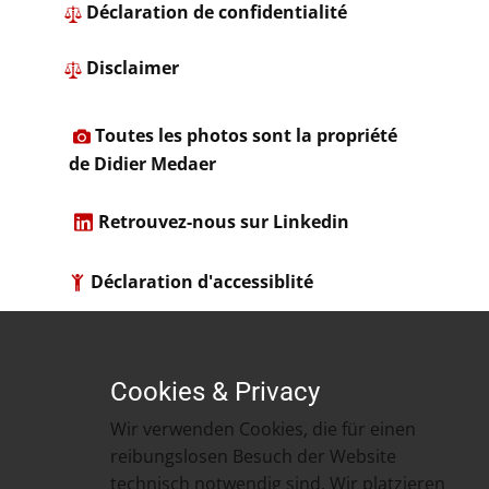
​ ​Déclaration de confidentialité
​
Disclaimer
​
Toutes les photos sont la propriété
de Didier Medaer​
​
Retrouvez-nous sur Linkedin
Déclaration d'accessiblité
​Cour de cassation | Hof van Cassatie |
Kassationshof
Cookies & Privacy
​​Wir verwenden Cookies, die für einen
reibungslosen Besuch der Website
technisch notwendig sind. Wir platzieren