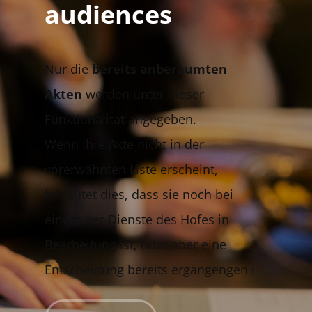
audiences
​Nur die
bereits anberaumten
Akten
werden unter dieser
Funktionalität angegeben.
Wenn Ihre Akte nicht in der
vorerwähnten Liste erscheint,
bedeutet dies, dass sie noch bei
einem der Dienste des Hofes in
Bearbeitung ist, oder aber eine
Entscheidung bereits ergangengen i